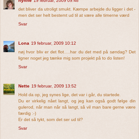
nynne
19 februar, 2009 09:48
det bliver da utroligt smukt. Kæmpe arbejde du ligger i det -
men det ser helt bestemt ud til at være alle timerne værd
Svar
Lona
19 februar, 2009 10:12
nøj hvor bliv er det flot.....har du det med på søndag? Det
ligner noget jeg tænke mig som projekt på to do listen!
Svar
Nette
19 februar, 2009 13:52
Hold da op, jeg synes lige, det var i går, du startede.
Du er virkelig nået langt, og jeg kan også godt følge din
gulerod, når man når så langt, så vil man bare gerne være
færdig :-)
Er det så tykt, som det ser ud til?
Svar