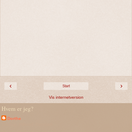
‹
›
Start
Vis internetversion
Hvem er jeg?
Dorthe
Tulstrup, Hillerød, Denmark